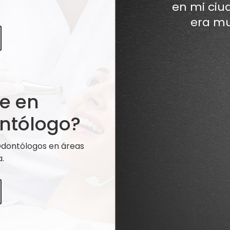
en mi ciu
era mu
te en
ntólogo?
 Odontólogos en áreas
.