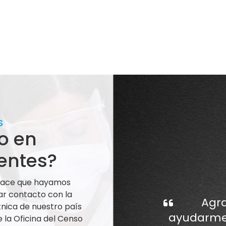
S
o en
entes?
 hace que hayamos
ar contacto con la
Agra
nica de nuestro país
ayudarme 
la Oficina del Censo