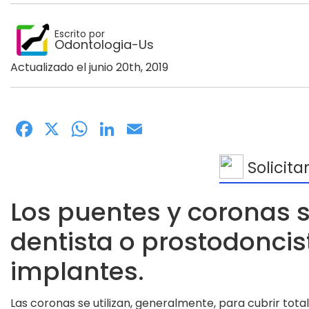
Escrito por
Odontologia-Us
Actualizado el junio 20th, 2019
Facebook
X
WhatsApp
LinkedIn
Email
Solicita
Los puentes y coronas so
dentista o prostodoncist
implantes.
Las coronas se utilizan, generalmente, para cubrir tot