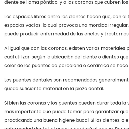
diente se llama póntico, y a las coronas que cubren los 
Los espacios libres entre los dientes hacen que, con el
espacios vacíos, lo cual provoca una mordida irregular.
puede producir enfermedad de las encías y trastornos
Al igual que con las coronas, existen varios materiales 
cuál utilizar, según la ubicación del diente o dientes que
color de los puentes de porcelana o cerámica se hace c
Los puentes dentales son recomendados generalmente
queda suficiente material en la pieza dental.
Si bien las coronas y los puentes pueden durar toda la v
más importante que puede tomar para garantizar que s
practicando una buena higiene bucal. Si los dientes, o
enfermedad dental, el puente perderá el apoyo. Por es