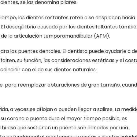
dientes, se las denomina pilares.
 tiempo, los dientes restantes roten o se desplacen hacia 
 El desequilibrio causado por los dientes faltantes tambi
 de la articulación temporomandibular (ATM).
para los puentes dentales. El dentista puede ayudarle a de
 falten, su función, las consideraciones estéticas y el costo
oincidir con el de sus dientes naturales.
, para reemplazar obturaciones de gran tamaño, cuand
ida, a veces se aflojan o pueden llegar a salirse. La medid
u corona o puente dure el mayor tiempo posible, es
 el hueso que sostienen un puente son dañados por una
to es fundamental mantener sus encías y dientes saluda