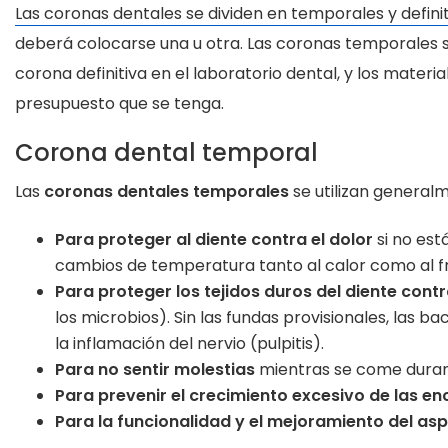
Las coronas dentales se dividen en temporales y defini
deberá colocarse una u otra. Las coronas temporales s
corona definitiva en el laboratorio dental, y los materi
presupuesto que se tenga.
Corona dental temporal
Las
coronas dentales temporales
se utilizan generalm
Para proteger al diente contra el dolor
si no est
cambios de temperatura tanto al calor como al fr
Para proteger los tejidos duros del diente cont
los microbios). Sin las fundas provisionales, las b
la inflamación del nervio (pulpitis).
Para no sentir molestias
mientras se come durant
Para prevenir el crecimiento excesivo de las en
Para la funcionalidad y el mejoramiento del as