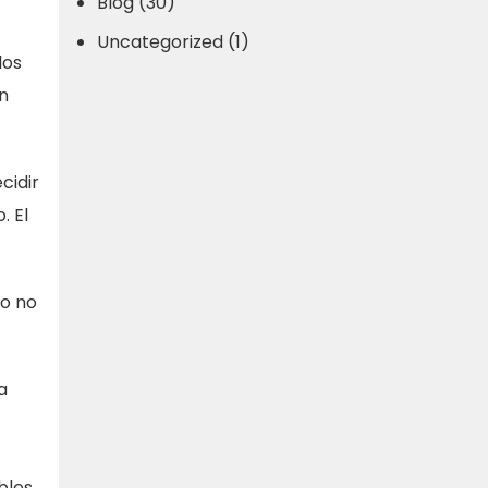
Blog (30)
Uncategorized (1)
los
én
cidir
. El
o no
a
bles.