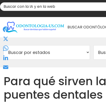
BUSCAR ODONTÓLO
Facebook
X
WhatsApp
LinkedIn
Email
Para qué sirven l
puentes dentales