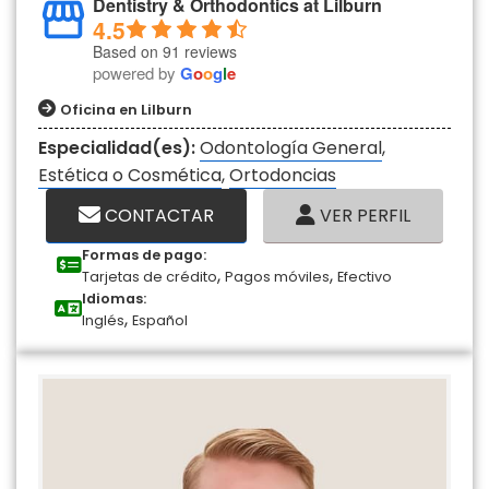
Dentistry & Orthodontics at Lilburn
4.5
Based on 91 reviews
powered by
G
o
o
g
l
e
Oficina en Lilburn
Especialidad(es):
Odontología General
,
Estética o Cosmética
,
Ortodoncias
CONTACTAR
VER PERFIL
Formas de pago:
,
,
Tarjetas de crédito
Pagos móviles
Efectivo
Idiomas:
,
Inglés
Español