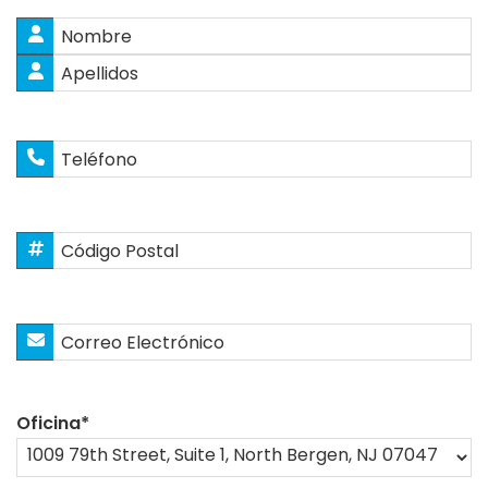
Nombre
*
Nombres
Apellidos
Teléfono
Código
Postal
*
Correo
Electrónico
*
Oficina
*