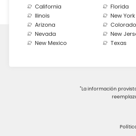
California
Florida
Ilinois
New York
Arizona
Colorad
Nevada
New Jers
New Mexico
Texas
"La información provis
reemplazar
Polític