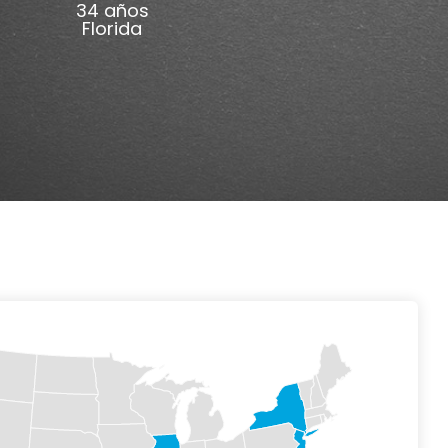
34 años
Florida