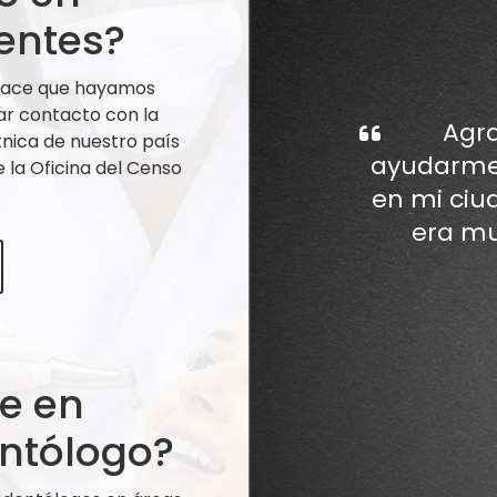
entes?
 hace que hayamos
ar contacto con la
Agra
nica de nuestro país
ayudarme 
la Oficina del Censo
en mi ciu
era mu
te en
ntólogo?