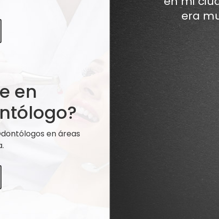
en mi ciu
era mu
te en
ntólogo?
 Odontólogos en áreas
.