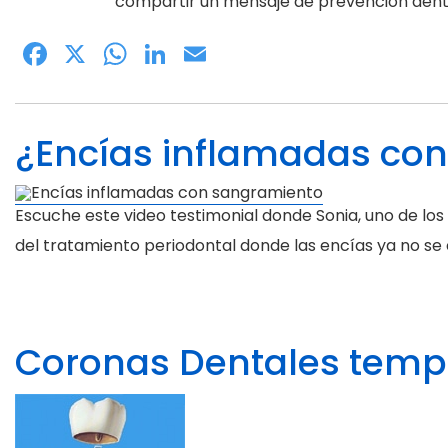
compartir un mensaje de prevención dent
Facebook
X
WhatsApp
LinkedIn
Email
¿Encías inflamadas co
Escuche este video testimonial donde Sonia, uno de los
del tratamiento periodontal donde las encías ya no se 
Coronas Dentales tempor