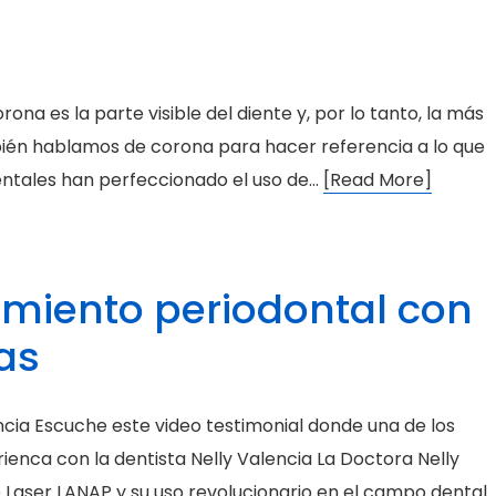
orona es la parte visible del diente y, por lo tanto, la más
bién hablamos de corona para hacer referencia a lo que
entales han perfeccionado el uso de…
[Read More]
amiento periodontal con
ías
ncia Escuche este video testimonial donde una de los
ienca con la dentista Nelly Valencia La Doctora Nelly
Laser LANAP y su uso revolucionario en el campo dental.