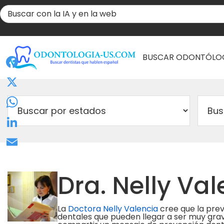
BUSCAR ODONTÓLO
Facebook
X
WhatsApp
LinkedIn
Email
Dra. Nelly Va
La
Doctora Nelly Valencia
cree que la prev
dentales que pueden llegar a ser muy grav