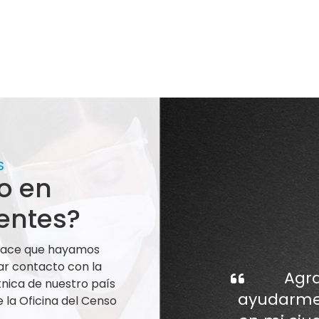
S
o en
entes?
 hace que hayamos
ar contacto con la
Agra
nica de nuestro país
ayudarme 
la Oficina del Censo