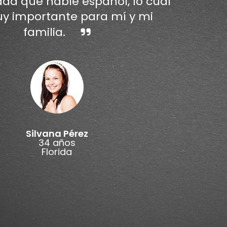
dad que hable español, lo cual
y importante para mí y mi
familia.
Silvana Pérez
34 años
Florida