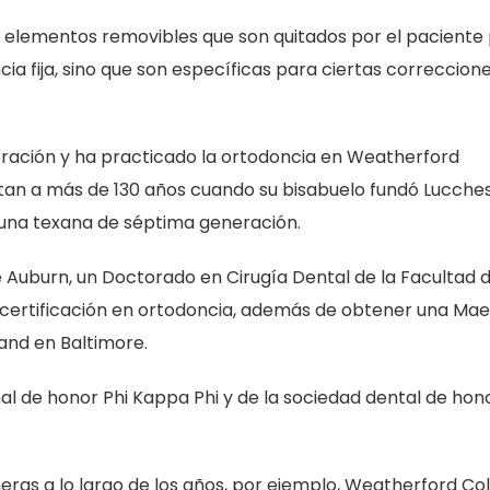
én elementos removibles que son quitados por el paciente
ncia fija, sino que son específicas para ciertas correccion
ración y ha practicado la ortodoncia en Weatherford
tan a más de 130 años cuando su bisabuelo fundó Lucche
 una texana de séptima generación.
e Auburn, un Doctorado en Cirugía Dental de la Facultad 
 certificación en ortodoncia, además de obtener una Mae
land en Baltimore.
l de honor Phi Kappa Phi y de la sociedad dental de hon
eras a lo largo de los años, por ejemplo, Weatherford Co