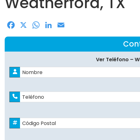
Weatherford, TX
Facebook
X
WhatsApp
LinkedIn
Email
Con
Ver Teléfono – W
Nombre
*
Nombres
Teléfono
Código
Postal
*