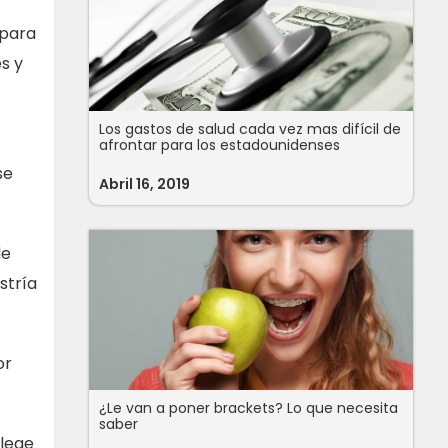
 para
es y
Los gastos de salud cada vez mas difícil de
afrontar para los estadounidenses
se
Abril 16, 2019
de
stría
or
¿Le van a poner brackets? Lo que necesita
saber
llege