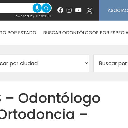
ASOCIA
Powered by ChatGPT
GO POR ESTADO
BUSCAR ODONTÓLOGOS POR ESPECIA
S – Odontólogo
 Ortodoncia –