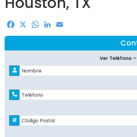
Houston, TX
Facebook
X
WhatsApp
LinkedIn
Email
Con
Ver Teléfono –
Nombre
*
Nombres
Teléfono
Código
Postal
*