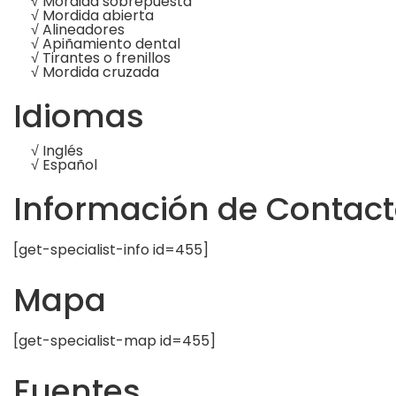
√ Mordida sobrepuesta
√ Mordida abierta
√ Alineadores
√ Apiñamiento dental
√ Tirantes o frenillos
√ Mordida cruzada
Idiomas
√ Inglés
√ Español
Información de Contac
[get-specialist-info id=455]
Mapa
[get-specialist-map id=455]
Fuentes