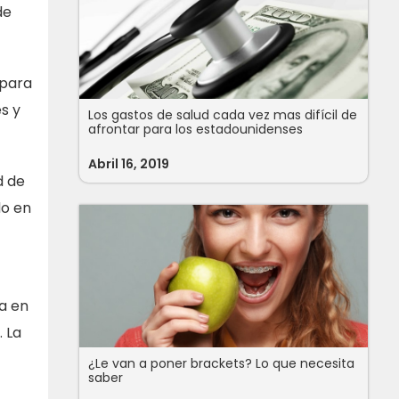
de
 para
es y
Los gastos de salud cada vez mas difícil de
afrontar para los estadounidenses
Abril 16, 2019
d de
do en
ía en
. La
¿Le van a poner brackets? Lo que necesita
saber