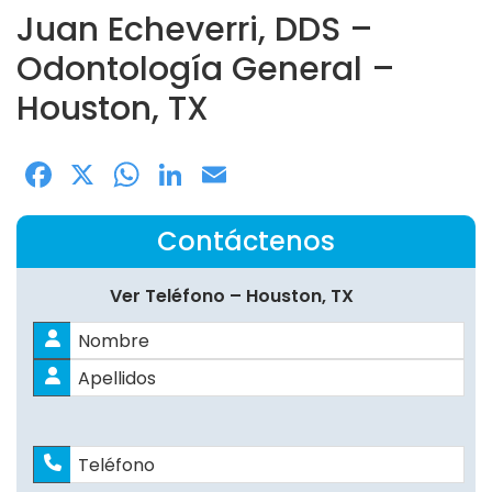
Juan Echeverri, DDS –
Odontología General –
Houston, TX
Facebook
X
WhatsApp
LinkedIn
Email
Contáctenos
Ver Teléfono – Houston, TX
Nombre
*
Nombres
Apellidos
Teléfono