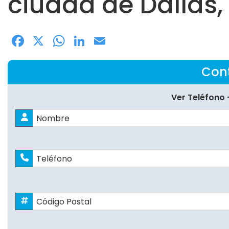
ciudad de Dallas,
Facebook
X
WhatsApp
LinkedIn
Email
Con
Ver Teléfono 
Nombre
*
Nombres
Teléfono
Código
Postal
*