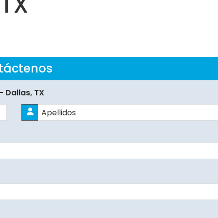
 TX
táctenos
– Dallas, TX
Apellidos