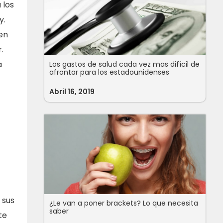
 los
y.
en
.
a
Los gastos de salud cada vez mas difícil de
afrontar para los estadounidenses
Abril 16, 2019
 sus
¿Le van a poner brackets? Lo que necesita
saber
te