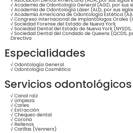
√ Asociación Dental Americana (ADA, por sus siglas e
√ Academia de Odontología General (AGD, por sus si
√ Academia de Odontología Láser (ALD, por sus siglas
√ Academia Americana de Odontología Estética (AACD
√ Congreso Internacional de Implantólogos Orales (IC
√ Sociedad Forense del Estado de Nueva York
√ Sociedad Dental del Estado de Nueva York (NYSDS, p
√ Sociedad Dental del Condado de Queens (QCDS, por 
Directiva
Especialidades
√ Odontología General
√ Odontología Cosmética
Servicios odontológicos
√ Canal raíz
√ Limpieza
√ Caries
√ Extracción
√ Chequeo dental
√ Corona
√ Rellenos
√ Carillas (Venners)