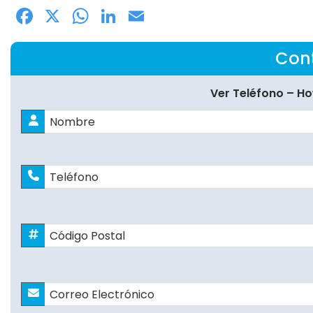
Facebook
X
WhatsApp
LinkedIn
Email
Con
Ver Teléfono – H
Nombre
*
Nombres
Teléfono
Código
Postal
*
Correo
Electrónico
*