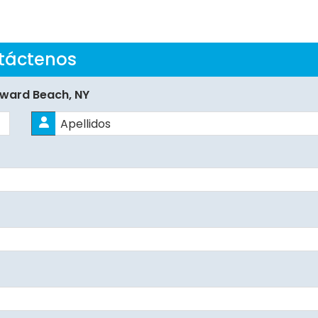
táctenos
oward Beach, NY
Apellidos