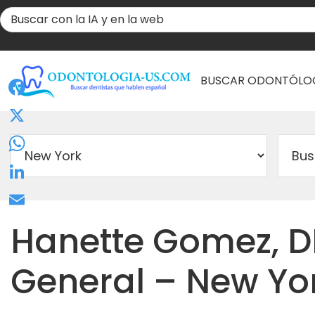
BUSCAR ODONTÓLO
Facebook
X
WhatsApp
LinkedIn
Email
Hanette Gomez, D
General – New Yor