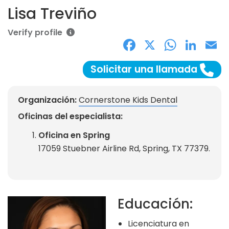
Lisa Treviño
Verify profile
Facebook
X
What
Lin
E
Solicitar una llamada
Organización:
Cornerstone Kids Dental
Oficinas del especialista:
Oficina en Spring
17059 Stuebner Airline Rd, Spring, TX 77379.
Educación:
Licenciatura en