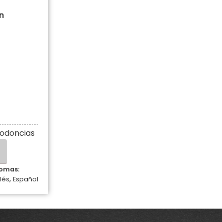
n
odoncias
iomas:
,
lés
Español