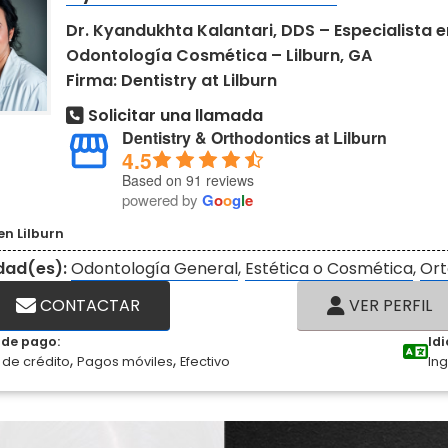
Dr. Kyandukhta Kalantari, DDS – Especialista e
Odontología Cosmética – Lilburn, GA
Firma: Dentistry at Lilburn
Solicitar una llamada
Dentistry & Orthodontics at Lilburn
4.5
Based on 91 reviews
powered by
G
o
o
g
l
e
en Lilburn
idad(es):
Odontología General
,
Estética o Cosmética
,
Ort
CONTACTAR
VER PERFIL
de pago:
Id
,
,
 de crédito
Pagos móviles
Efectivo
Ing