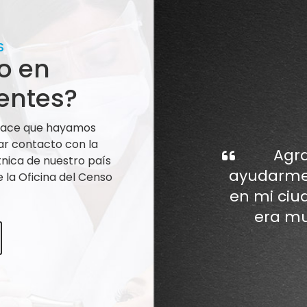
S
o en
entes?
 hace que hayamos
ar contacto con la
Agra
nica de nuestro país
ayudarme 
la Oficina del Censo
en mi ciu
era mu