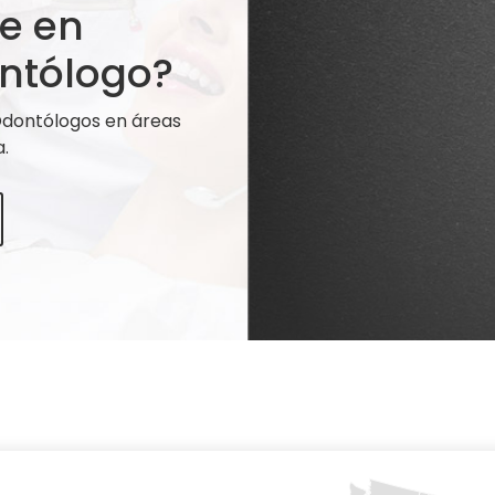
te en
ntólogo?
 Odontólogos en áreas
.