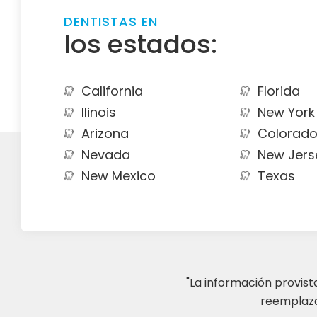
DENTISTAS EN
los estados:
California
Florida
Ilinois
New York
Arizona
Colorad
Nevada
New Jers
New Mexico
Texas
"La información provis
reemplazar