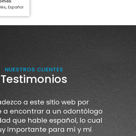
iomas:
,
lés
Español
NUESTROS CLIENTES
Testimonios
dezco a este sitio web por
a encontrar a un odontólogo
dad que hable español, lo cual
y importante para mí y mi