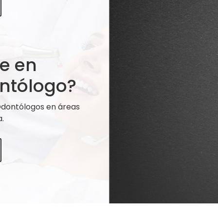
te en
ntólogo?
 Odontólogos en áreas
.