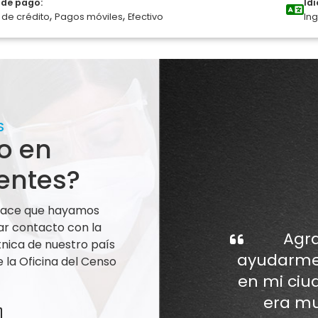
de pago:
Id
,
,
 de crédito
Pagos móviles
Efectivo
Ing
S
o en
entes?
 hace que hayamos
ar contacto con la
Agra
nica de nuestro país
ayudarme 
la Oficina del Censo
en mi ciu
era mu