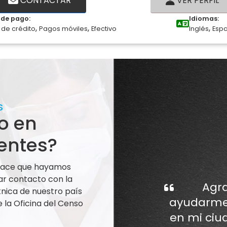
CONTACTAR
VER PERFIL
de pago:
Idiomas:
,
,
,
 de crédito
Pagos móviles
Efectivo
Inglés
Esp
S
o en
entes?
 hace que hayamos
ar contacto con la
Agra
nica de nuestro país
ayudarme 
la Oficina del Censo
en mi ciu