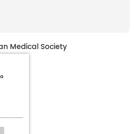
n Medical Society
S
la