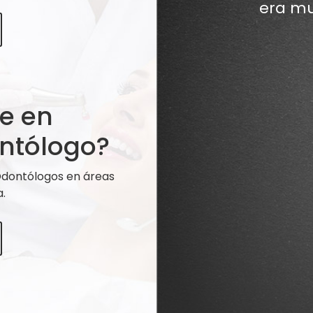
era mu
te en
ntólogo?
 Odontólogos en áreas
.