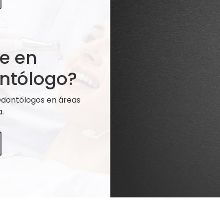
te en
ntólogo?
 Odontólogos en áreas
.