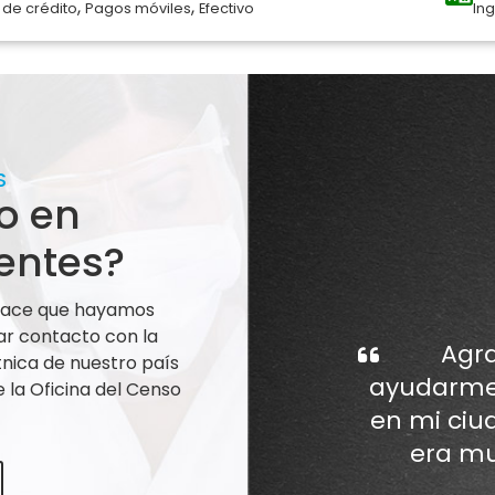
,
,
 de crédito
Pagos móviles
Efectivo
Ing
S
o en
entes?
 hace que hayamos
ar contacto con la
Agra
nica de nuestro país
ayudarme 
la Oficina del Censo
en mi ciu
era mu