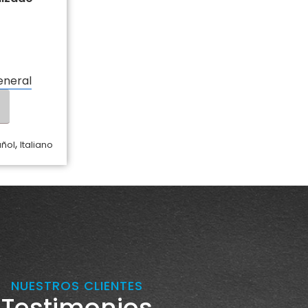
eneral
,
añol
Italiano
NUESTROS CLIENTES
Testimonios