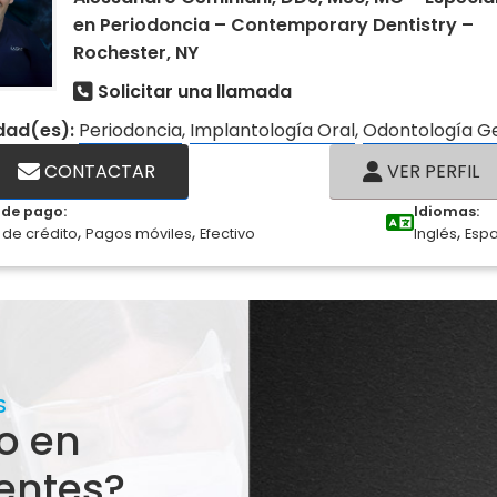
en Periodoncia – Contemporary Dentistry –
Rochester, NY
Solicitar una llamada
idad(es):
Periodoncia
,
Implantología Oral
,
Odontología G
CONTACTAR
VER PERFIL
de pago:
Idiomas:
,
,
,
 de crédito
Pagos móviles
Efectivo
Inglés
Esp
S
o en
entes?