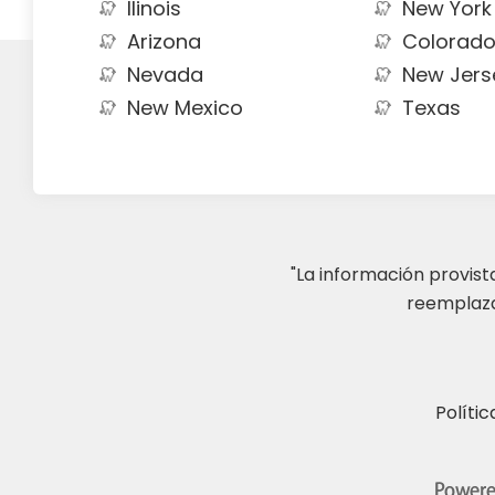
Ilinois
New York
Arizona
Colorad
Nevada
New Jers
New Mexico
Texas
"La información provis
reemplazar
Polític