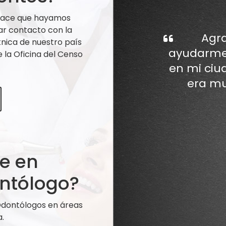
 hace que hayamos
ar contacto con la
Agra
nica de nuestro país
ayudarme 
la Oficina del Censo
en mi ciu
era mu
te en
ntólogo?
 Odontólogos en áreas
.