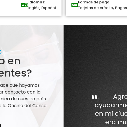
Idiomas:
Formas de pago:
,
,
Inglés
Español
Tarjetas de crédito
Pagos
S
o en
entes?
 hace que hayamos
ar contacto con la
Agra
nica de nuestro país
ayudarme 
la Oficina del Censo
en mi ciu
era mu