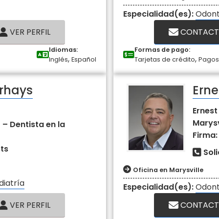
Especialidad(es):
Odont
VER PERFIL
CONTACT
Idiomas:
Formas de pago:
,
,
Inglés
Español
Tarjetas de crédito
Pagos
rhays
Erne
Ernest
Marysv
 Dentista en la
Firma:
sts
Sol
Oficina en Marysville
iatría
Especialidad(es):
Odont
VER PERFIL
CONTACT