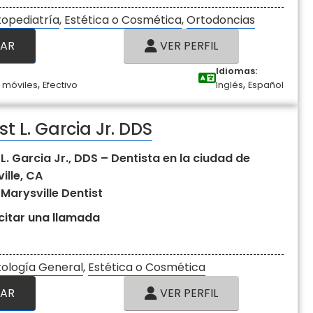
opediatría
,
Estética o Cosmética
,
Ortodoncias
AR
VER PERFIL
Idiomas:
,
,
 móviles
Efectivo
Inglés
Español
st L. Garcia Jr. DDS
 L. Garcia Jr., DDS – Dentista en la ciudad de
ille, CA
 Marysville Dentist
icitar una llamada
ología General
,
Estética o Cosmética
AR
VER PERFIL