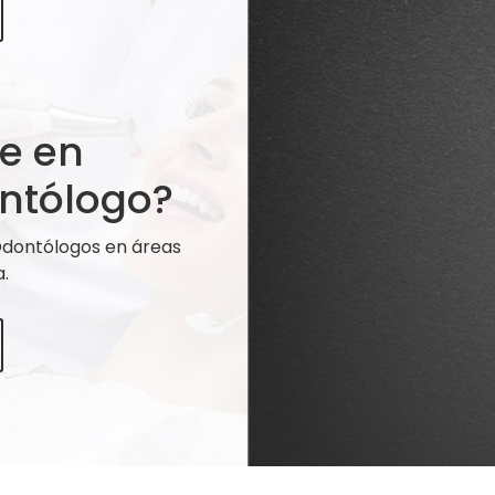
te en
ntólogo?
 Odontólogos en áreas
.