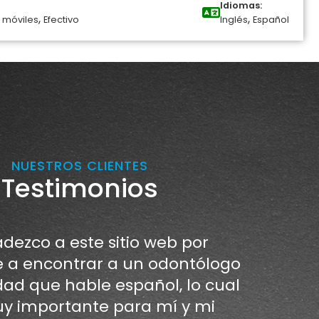
Idiomas:
,
,
 móviles
Efectivo
Inglés
Español
NUESTROS CLIENTES
Testimonios
dezco a este sitio web por
a encontrar a un odontólogo
dad que hable español, lo cual
y importante para mí y mi