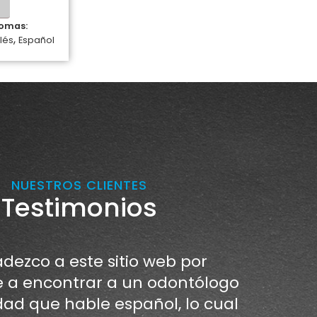
iomas:
,
lés
Español
NUESTROS CLIENTES
Testimonios
dezco a este sitio web por
a encontrar a un odontólogo
dad que hable español, lo cual