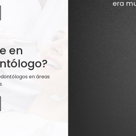
era mu
te en
ntólogo?
 Odontólogos en áreas
.