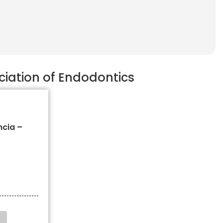
iation of Endodontics
ncia –