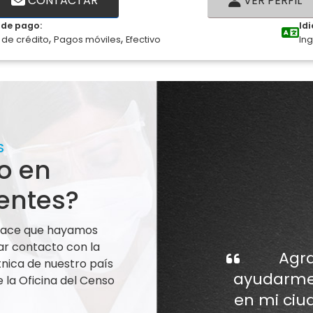
CONTACTAR
VER PERFIL
de pago:
Id
,
,
 de crédito
Pagos móviles
Efectivo
Ing
S
o en
entes?
 hace que hayamos
ar contacto con la
Agra
nica de nuestro país
ayudarme 
la Oficina del Censo
en mi ciu